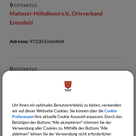
ESTENFELD
Malteser-Hilfsdienst e.V., Ortsverband
Estenfeld
Adresse:
97230
Estenfeld
ESTENFELD
Mühlhäuser Musikanten 1923 e.V.
Adresse:
97230
Estenfeld
Um Ihnen ein optimales Benutzererlebnis zu bieten, verwenden
wir auf dieser Webseite Cookies. Sie können über die
Cookie
Präferenzen
Ihre aktuelle Cookie Auswahl anpassen. Durch das
Betätigen des Buttons "Alle akzeptieren" stimmen Sie der
ESTENFELD
Verwendung aller Cookies zu. Mithilfe des Buttons "Alle
Musikverein Estenfeld 1984 e.V.
ablehnen" lehnen Sie der Verwendung nicht erforderlicher