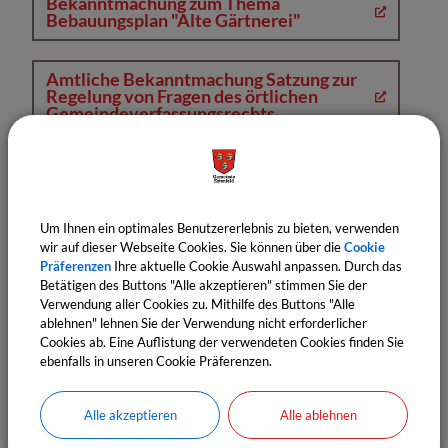
Bekanntmachung zum Thema
Bebauungsplan "Alte Gärtnerei"
Amtliche Bekanntmachung Satzung zur
Regelung von Fragen des örtlichen
Gemeindeverfassungsrechts
Amtliche Bekanntmachung
Geschäftsordnung
Um Ihnen ein optimales Benutzererlebnis zu bieten, verwenden
wir auf dieser Webseite Cookies. Sie können über die
Cookie
Amtliche Bekanntmachung
Haushaltssatzung 2026 - Zweckverband
Präferenzen
Ihre aktuelle Cookie Auswahl anpassen. Durch das
Interkommunale Zusammenarbeit
Betätigen des Buttons "Alle akzeptieren" stimmen Sie der
Mainfranken
Verwendung aller Cookies zu. Mithilfe des Buttons "Alle
ablehnen" lehnen Sie der Verwendung nicht erforderlicher
Cookies ab. Eine Auflistung der verwendeten Cookies finden Sie
Amtliche Bekanntmachung
ebenfalls in unseren Cookie Präferenzen.
Bodenrichtwerte Estenfeld 2026
Alle akzeptieren
Alle ablehnen